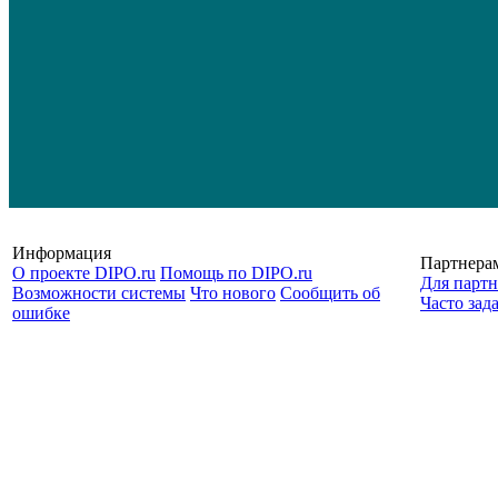
Информация
Партнера
О проекте DIPO.ru
Помощь по DIPO.ru
Для партн
Возможности системы
Что нового
Сообщить об
Часто зад
ошибке