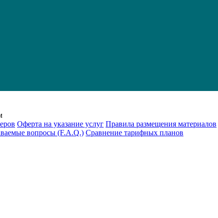
м
еров
Оферта на указание услуг
Правила размещения материалов
аваемые вопросы (F.A.Q.)
Cравнение тарифных планов