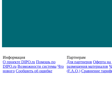
Информация
Партнерам
О проекте DIPO.ru
Помощь по
Для партнеров
Оферта на 
DIPO.ru
Возможности системы
Что
размещения материалов
Ч
нового
Сообщить об ошибке
(F.A.Q.)
Cравнение тариф