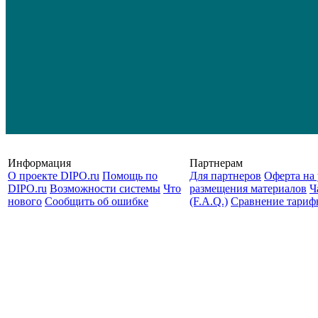
Информация
Партнерам
О проекте DIPO.ru
Помощь по
Для партнеров
Оферта на 
DIPO.ru
Возможности системы
Что
размещения материалов
Ч
нового
Сообщить об ошибке
(F.A.Q.)
Cравнение тариф