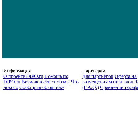
Информация
Партнерам
О проекте DIPO.ru
Помощь по
Для партнеров
Оферта на 
DIPO.ru
Возможности системы
Что
размещения материалов
Ч
нового
Сообщить об ошибке
(F.A.Q.)
Cравнение тариф