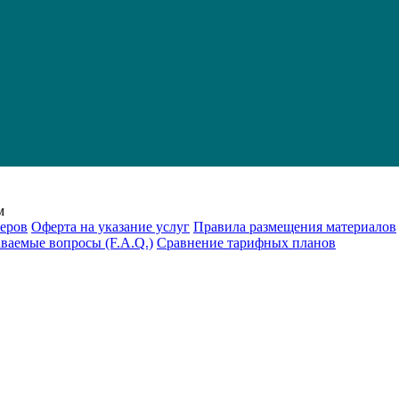
м
еров
Оферта на указание услуг
Правила размещения материалов
аваемые вопросы (F.A.Q.)
Cравнение тарифных планов