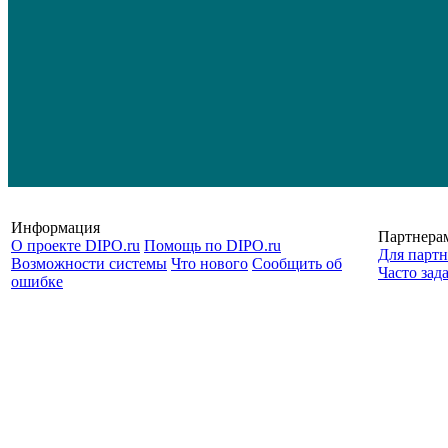
Информация
Партнера
О проекте DIPO.ru
Помощь по DIPO.ru
Для партн
Возможности системы
Что нового
Сообщить об
Часто зад
ошибке