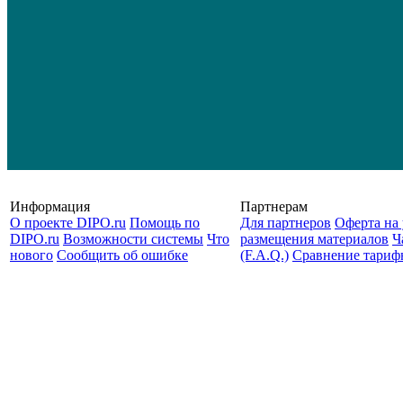
Информация
Партнерам
О проекте DIPO.ru
Помощь по
Для партнеров
Оферта на 
DIPO.ru
Возможности системы
Что
размещения материалов
Ч
нового
Сообщить об ошибке
(F.A.Q.)
Cравнение тариф