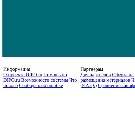
Информация
Партнерам
О проекте DIPO.ru
Помощь по
Для партнеров
Оферта на 
DIPO.ru
Возможности системы
Что
размещения материалов
Ч
нового
Сообщить об ошибке
(F.A.Q.)
Cравнение тариф