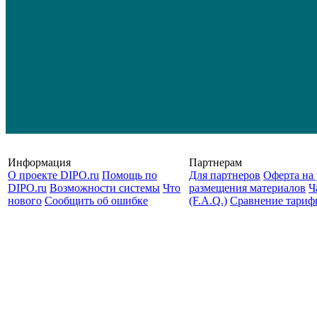
Информация
Партнерам
О проекте DIPO.ru
Помощь по
Для партнеров
Оферта на 
DIPO.ru
Возможности системы
Что
размещения материалов
Ч
нового
Сообщить об ошибке
(F.A.Q.)
Cравнение тариф