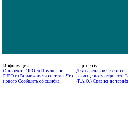
Информация
Партнерам
О проекте DIPO.ru
Помощь по
Для партнеров
Оферта на 
DIPO.ru
Возможности системы
Что
размещения материалов
Ч
нового
Сообщить об ошибке
(F.A.Q.)
Cравнение тариф