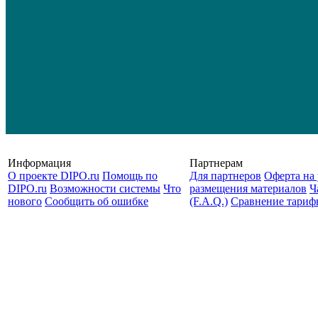
Информация
Партнерам
О проекте DIPO.ru
Помощь по
Для партнеров
Оферта на 
DIPO.ru
Возможности системы
Что
размещения материалов
Ч
нового
Сообщить об ошибке
(F.A.Q.)
Cравнение тариф