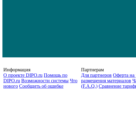
Информация
Партнерам
О проекте DIPO.ru
Помощь по
Для партнеров
Оферта на 
DIPO.ru
Возможности системы
Что
размещения материалов
Ч
нового
Сообщить об ошибке
(F.A.Q.)
Cравнение тариф