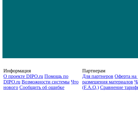
Информация
Партнерам
О проекте DIPO.ru
Помощь по
Для партнеров
Оферта на 
DIPO.ru
Возможности системы
Что
размещения материалов
Ч
нового
Сообщить об ошибке
(F.A.Q.)
Cравнение тариф