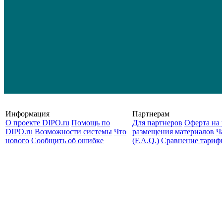
Информация
Партнерам
О проекте DIPO.ru
Помощь по
Для партнеров
Оферта на 
DIPO.ru
Возможности системы
Что
размещения материалов
Ч
нового
Сообщить об ошибке
(F.A.Q.)
Cравнение тариф