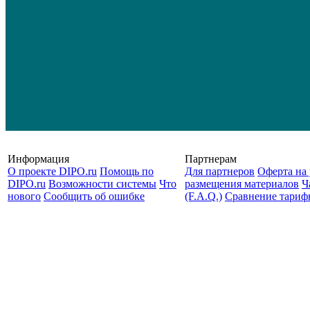
Информация
Партнерам
О проекте DIPO.ru
Помощь по
Для партнеров
Оферта на 
DIPO.ru
Возможности системы
Что
размещения материалов
Ч
нового
Сообщить об ошибке
(F.A.Q.)
Cравнение тариф