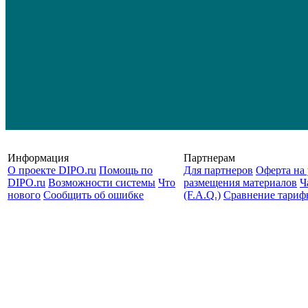
Информация
Партнерам
О проекте DIPO.ru
Помощь по
Для партнеров
Оферта на 
DIPO.ru
Возможности системы
Что
размещения материалов
Ч
нового
Сообщить об ошибке
(F.A.Q.)
Cравнение тариф