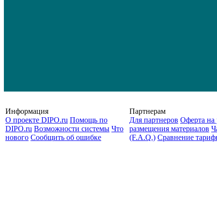
Информация
Партнерам
О проекте DIPO.ru
Помощь по
Для партнеров
Оферта на 
DIPO.ru
Возможности системы
Что
размещения материалов
Ч
нового
Сообщить об ошибке
(F.A.Q.)
Cравнение тариф