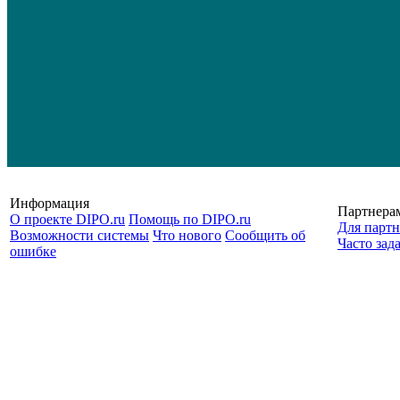
Информация
Партнера
О проекте DIPO.ru
Помощь по DIPO.ru
Для партн
Возможности системы
Что нового
Сообщить об
Часто зад
ошибке