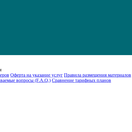
м
еров
Оферта на указание услуг
Правила размещения материалов
аваемые вопросы (F.A.Q.)
Cравнение тарифных планов