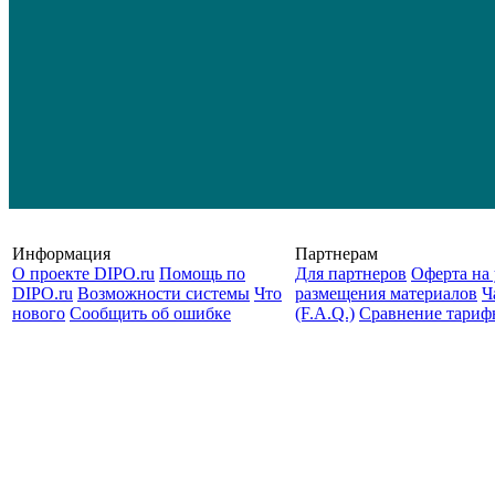
Информация
Партнерам
О проекте DIPO.ru
Помощь по
Для партнеров
Оферта на 
DIPO.ru
Возможности системы
Что
размещения материалов
Ч
нового
Сообщить об ошибке
(F.A.Q.)
Cравнение тариф