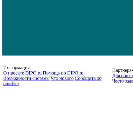
Информация
Партнера
О проекте DIPO.ru
Помощь по DIPO.ru
Для партн
Возможности системы
Что нового
Сообщить об
Часто зад
ошибке