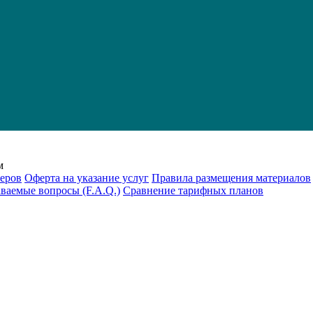
м
еров
Оферта на указание услуг
Правила размещения материалов
аваемые вопросы (F.A.Q.)
Cравнение тарифных планов