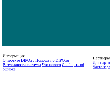
Информация
Партнера
О проекте DIPO.ru
Помощь по DIPO.ru
Для партн
Возможности системы
Что нового
Сообщить об
Часто зад
ошибке