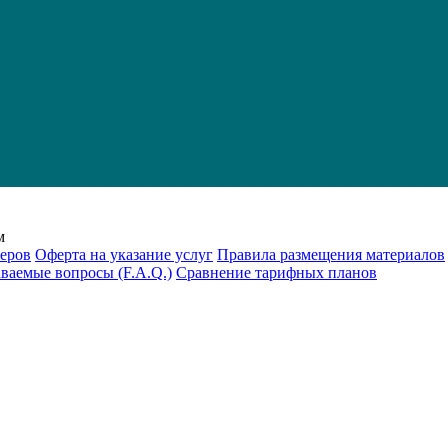
м
еров
Оферта на указание услуг
Правила размещения материалов
аваемые вопросы (F.A.Q.)
Cравнение тарифных планов