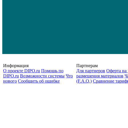
Информация
Партнерам
О проекте DIPO.ru
Помощь по
Для партнеров
Оферта на 
DIPO.ru
Возможности системы
Что
размещения материалов
Ч
нового
Сообщить об ошибке
(F.A.Q.)
Cравнение тариф