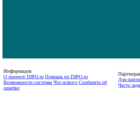
Информация
Партнера
О проекте DIPO.ru
Помощь по DIPO.ru
Для партн
Возможности системы
Что нового
Сообщить об
Часто зад
ошибке