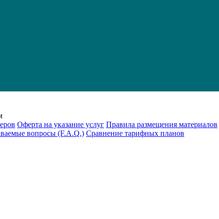
м
еров
Оферта на указание услуг
Правила размещения материалов
аваемые вопросы (F.A.Q.)
Cравнение тарифных планов