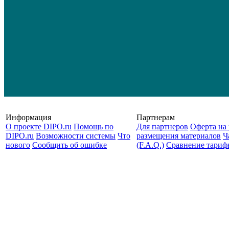
Информация
Партнерам
О проекте DIPO.ru
Помощь по
Для партнеров
Оферта на 
DIPO.ru
Возможности системы
Что
размещения материалов
Ч
нового
Сообщить об ошибке
(F.A.Q.)
Cравнение тариф