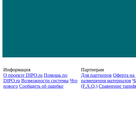
Информация
Партнерам
О проекте DIPO.ru
Помощь по
Для партнеров
Оферта на 
DIPO.ru
Возможности системы
Что
размещения материалов
Ч
нового
Сообщить об ошибке
(F.A.Q.)
Cравнение тариф