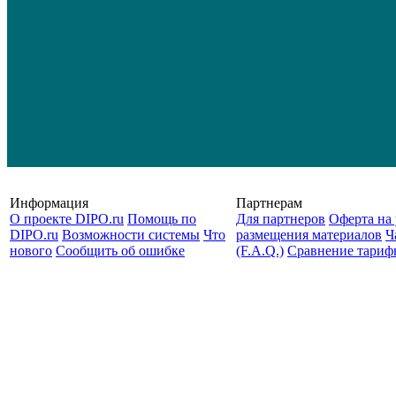
Информация
Партнерам
О проекте DIPO.ru
Помощь по
Для партнеров
Оферта на 
DIPO.ru
Возможности системы
Что
размещения материалов
Ч
нового
Сообщить об ошибке
(F.A.Q.)
Cравнение тариф