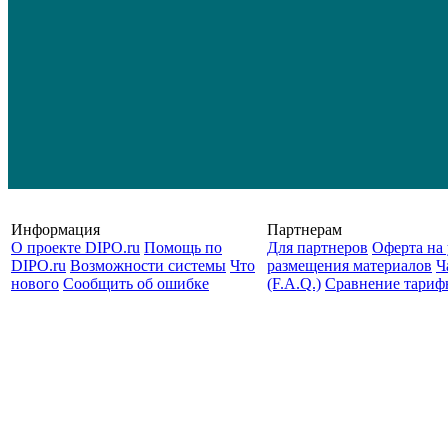
Информация
Партнерам
О проекте DIPO.ru
Помощь по
Для партнеров
Оферта на 
DIPO.ru
Возможности системы
Что
размещения материалов
Ч
нового
Сообщить об ошибке
(F.A.Q.)
Cравнение тариф