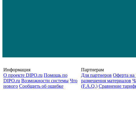
Информация
Партнерам
О проекте DIPO.ru
Помощь по
Для партнеров
Оферта на 
DIPO.ru
Возможности системы
Что
размещения материалов
Ч
нового
Сообщить об ошибке
(F.A.Q.)
Cравнение тариф