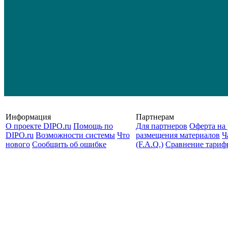
Информация
Партнерам
О проекте DIPO.ru
Помощь по
Для партнеров
Оферта на 
DIPO.ru
Возможности системы
Что
размещения материалов
Ч
нового
Сообщить об ошибке
(F.A.Q.)
Cравнение тариф