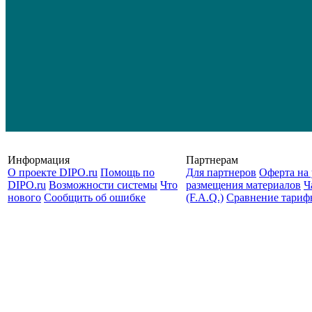
Информация
Партнерам
О проекте DIPO.ru
Помощь по
Для партнеров
Оферта на 
DIPO.ru
Возможности системы
Что
размещения материалов
Ч
нового
Сообщить об ошибке
(F.A.Q.)
Cравнение тариф