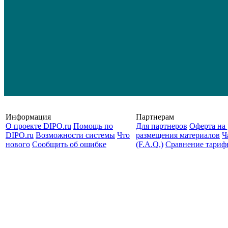
Информация
Партнерам
О проекте DIPO.ru
Помощь по
Для партнеров
Оферта на 
DIPO.ru
Возможности системы
Что
размещения материалов
Ч
нового
Сообщить об ошибке
(F.A.Q.)
Cравнение тариф