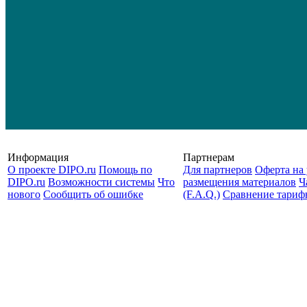
Информация
Партнерам
О проекте DIPO.ru
Помощь по
Для партнеров
Оферта на 
DIPO.ru
Возможности системы
Что
размещения материалов
Ч
нового
Сообщить об ошибке
(F.A.Q.)
Cравнение тариф