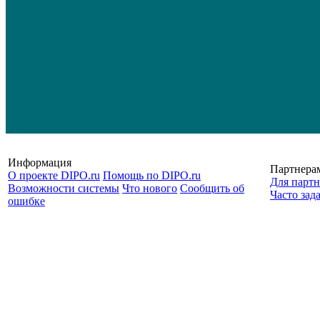
Информация
Партнера
О проекте DIPO.ru
Помощь по DIPO.ru
Для партн
Возможности системы
Что нового
Сообщить об
Часто зад
ошибке