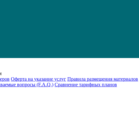
м
еров
Оферта на указание услуг
Правила размещения материалов
аваемые вопросы (F.A.Q.)
Cравнение тарифных планов