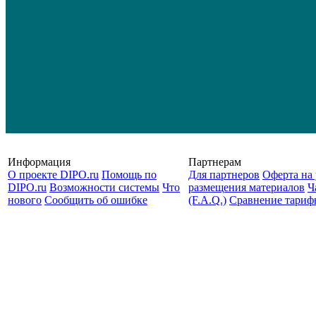
Информация
Партнерам
О проекте DIPO.ru
Помощь по
Для партнеров
Оферта на 
DIPO.ru
Возможности системы
Что
размещения материалов
Ч
нового
Сообщить об ошибке
(F.A.Q.)
Cравнение тариф