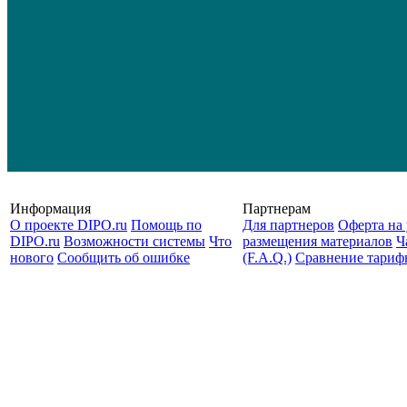
Информация
Партнерам
О проекте DIPO.ru
Помощь по
Для партнеров
Оферта на 
DIPO.ru
Возможности системы
Что
размещения материалов
Ч
нового
Сообщить об ошибке
(F.A.Q.)
Cравнение тариф