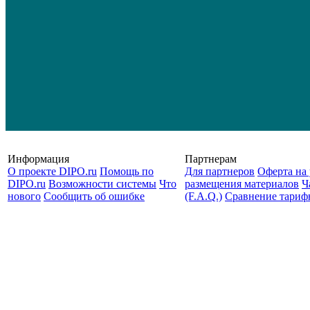
Информация
Партнерам
О проекте DIPO.ru
Помощь по
Для партнеров
Оферта на 
DIPO.ru
Возможности системы
Что
размещения материалов
Ч
нового
Сообщить об ошибке
(F.A.Q.)
Cравнение тариф