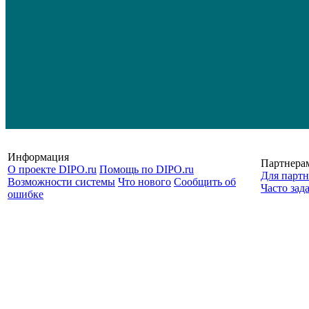
Информация
Партнера
О проекте DIPO.ru
Помощь по DIPO.ru
Для партн
Возможности системы
Что нового
Сообщить об
Часто зад
ошибке