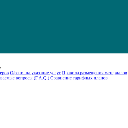
м
еров
Оферта на указание услуг
Правила размещения материалов
аваемые вопросы (F.A.Q.)
Cравнение тарифных планов