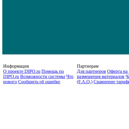
Информация
Партнерам
О проекте DIPO.ru
Помощь по
Для партнеров
Оферта на 
DIPO.ru
Возможности системы
Что
размещения материалов
Ч
нового
Сообщить об ошибке
(F.A.Q.)
Cравнение тариф