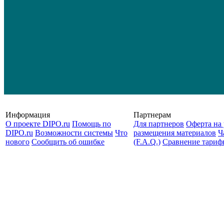
Информация
Партнерам
О проекте DIPO.ru
Помощь по
Для партнеров
Оферта на 
DIPO.ru
Возможности системы
Что
размещения материалов
Ч
нового
Сообщить об ошибке
(F.A.Q.)
Cравнение тариф