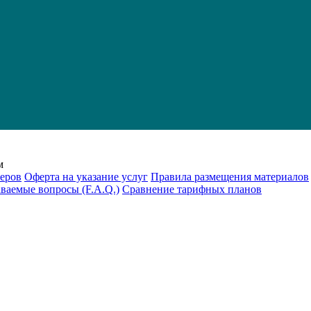
м
еров
Оферта на указание услуг
Правила размещения материалов
аваемые вопросы (F.A.Q.)
Cравнение тарифных планов