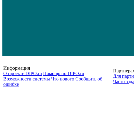
Информация
Партнера
О проекте DIPO.ru
Помощь по DIPO.ru
Для партн
Возможности системы
Что нового
Сообщить об
Часто зад
ошибке