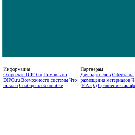
Информация
Партнерам
О проекте DIPO.ru
Помощь по
Для партнеров
Оферта на 
DIPO.ru
Возможности системы
Что
размещения материалов
Ч
нового
Сообщить об ошибке
(F.A.Q.)
Cравнение тариф