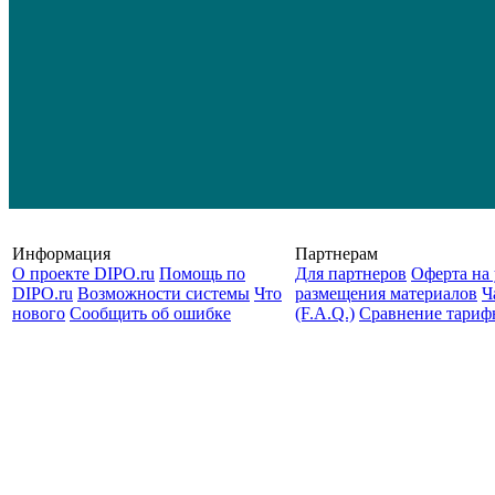
Информация
Партнерам
О проекте DIPO.ru
Помощь по
Для партнеров
Оферта на 
DIPO.ru
Возможности системы
Что
размещения материалов
Ч
нового
Сообщить об ошибке
(F.A.Q.)
Cравнение тариф