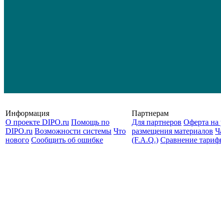
Информация
Партнерам
О проекте DIPO.ru
Помощь по
Для партнеров
Оферта на 
DIPO.ru
Возможности системы
Что
размещения материалов
Ч
нового
Сообщить об ошибке
(F.A.Q.)
Cравнение тариф