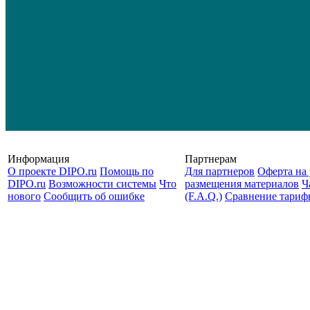
Информация
Партнерам
О проекте DIPO.ru
Помощь по
Для партнеров
Оферта на 
DIPO.ru
Возможности системы
Что
размещения материалов
Ч
нового
Сообщить об ошибке
(F.A.Q.)
Cравнение тариф