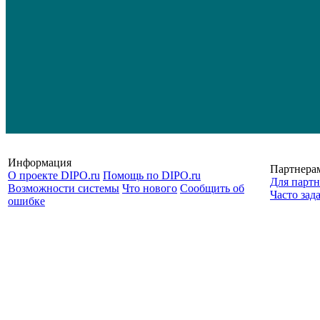
Информация
Партнера
О проекте DIPO.ru
Помощь по DIPO.ru
Для партн
Возможности системы
Что нового
Сообщить об
Часто зад
ошибке