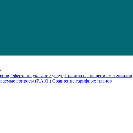
м
еров
Оферта на указание услуг
Правила размещения материалов
аваемые вопросы (F.A.Q.)
Cравнение тарифных планов