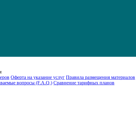
м
еров
Оферта на указание услуг
Правила размещения материалов
аваемые вопросы (F.A.Q.)
Cравнение тарифных планов