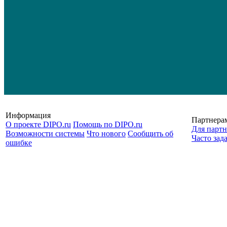
Информация
Партнера
О проекте DIPO.ru
Помощь по DIPO.ru
Для партн
Возможности системы
Что нового
Сообщить об
Часто зад
ошибке