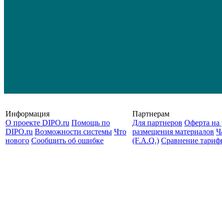
Информация
Партнерам
О проекте DIPO.ru
Помощь по
Для партнеров
Оферта на 
DIPO.ru
Возможности системы
Что
размещения материалов
Ч
нового
Сообщить об ошибке
(F.A.Q.)
Cравнение тариф