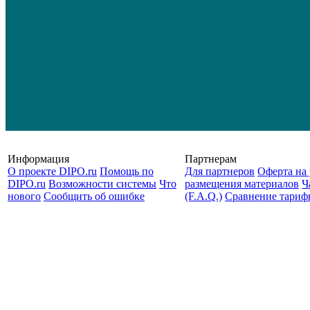
Информация
Партнерам
О проекте DIPO.ru
Помощь по
Для партнеров
Оферта на 
DIPO.ru
Возможности системы
Что
размещения материалов
Ч
нового
Сообщить об ошибке
(F.A.Q.)
Cравнение тариф