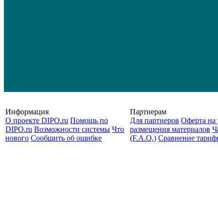
Информация
Партнерам
О проекте DIPO.ru
Помощь по
Для партнеров
Оферта на 
DIPO.ru
Возможности системы
Что
размещения материалов
Ч
нового
Сообщить об ошибке
(F.A.Q.)
Cравнение тариф