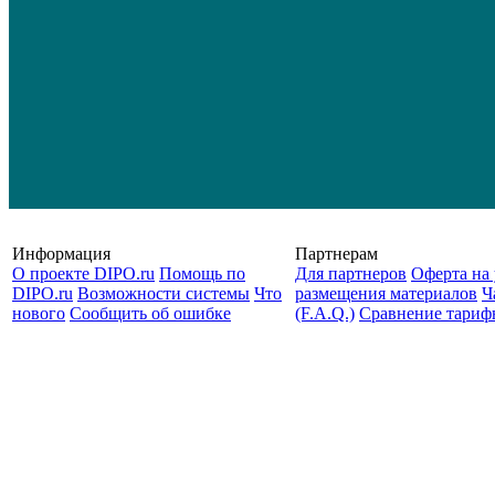
Информация
Партнерам
О проекте DIPO.ru
Помощь по
Для партнеров
Оферта на 
DIPO.ru
Возможности системы
Что
размещения материалов
Ч
нового
Сообщить об ошибке
(F.A.Q.)
Cравнение тариф