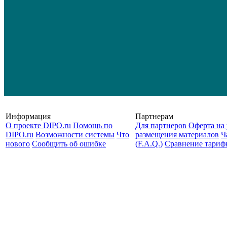
Информация
Партнерам
О проекте DIPO.ru
Помощь по
Для партнеров
Оферта на 
DIPO.ru
Возможности системы
Что
размещения материалов
Ч
нового
Сообщить об ошибке
(F.A.Q.)
Cравнение тариф